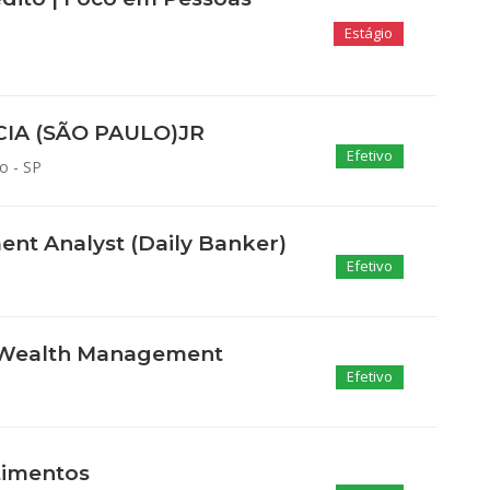
Estágio
IA (SÃO PAULO)JR
Efetivo
o - SP
t Analyst (Daily Banker)
Efetivo
 Wealth Management
Efetivo
timentos