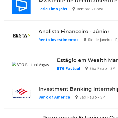
Assistente de Recrutamento e
Faria Lima Jobs
Remoto - Brasil
Analista Financeiro - Júnior
Renta Investimentos
Rio de Janeiro - R
Estágio em Wealth M
BTG Pactual
São Paulo - SP
Investment Banking Internsh
Bank of America
São Paulo - SP
Programa de Estágio em Cré