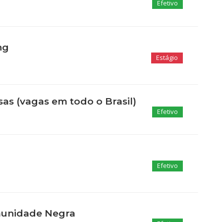
Efetivo
ng
Estágio
s (vagas em todo o Brasil)
Efetivo
Efetivo
omunidade Negra