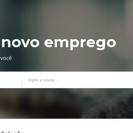
u novo emprego
 você
Digite a cidade...