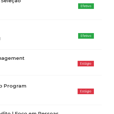
 Seleção
Efetivo
Efetivo
J
anagement
Estágio
ip Program
Estágio
dito | Foco em Pessoas